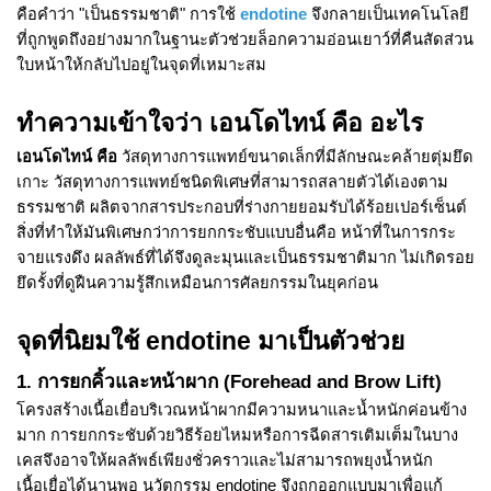
คือคำว่า "เป็นธรรมชาติ" การใช้
endotine
จึงกลายเป็นเทคโนโลยี
ที่ถูกพูดถึงอย่างมากในฐานะตัวช่วยล็อกความอ่อนเยาว์ที่คืนสัดส่วน
ใบหน้าให้กลับไปอยู่ในจุดที่เหมาะสม
ทำความเข้าใจว่า เอนโดไทน์ คือ อะไร
เอนโดไทน์ คือ
วัสดุทางการแพทย์ขนาดเล็กที่มีลักษณะคล้ายตุ่มยึด
เกาะ วัสดุทางการแพทย์ชนิดพิเศษที่สามารถสลายตัวได้เองตาม
ธรรมชาติ ผลิตจากสารประกอบที่ร่างกายยอมรับได้ร้อยเปอร์เซ็นต์
สิ่งที่ทำให้มันพิเศษกว่าการยกกระชับแบบอื่นคือ หน้าที่ในการกระ
จายแรงดึง ผลลัพธ์ที่ได้จึงดูละมุนและเป็นธรรมชาติมาก ไม่เกิดรอย
ยึดรั้งที่ดูฝืนความรู้สึกเหมือนการศัลยกรรมในยุคก่อน
จุดที่นิยมใช้ endotine มาเป็นตัวช่วย
1. การยกคิ้วและหน้าผาก (Forehead and Brow Lift)
โครงสร้างเนื้อเยื่อบริเวณหน้าผากมีความหนาและน้ำหนักค่อนข้าง
มาก การยกกระชับด้วยวิธีร้อยไหมหรือการฉีดสารเติมเต็มในบาง
เคสจึงอาจให้ผลลัพธ์เพียงชั่วคราวและไม่สามารถพยุงน้ำหนัก
เนื้อเยื่อได้นานพอ นวัตกรรม endotine จึงถูกออกแบบมาเพื่อแก้