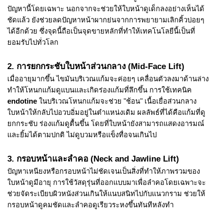
ปัญหานี้โดยเฉพาะ นอกจากจะช่วยให้ใบหน้าดูเด็กลงอย่างเห็นได้
ชัดแล้ว ยังช่วยลดปัญหาหน้าผากย่นจากการพยายามเลิกคิ้วบ่อยๆ
ได้อีกด้วย ซึ่งจุดนี้ถือเป็นจุดขายหลักที่ทำให้เทคโนโลยีนี้เป็นที่
ยอมรับไปทั่วโลก
2. การยกกระชับใบหน้าส่วนกลาง (Mid-Face Lift)
เมื่ออายุมากขึ้น ไขมันบริเวณแก้มจะค่อยๆ เคลื่อนตัวลงมาด้านล่าง
ทำให้โหนกแก้มดูแบนและเกิดร่องแก้มที่ลึกขึ้น การใช้เทคนิค
endotine
ในบริเวณโหนกแก้มจะช่วย "ช้อน" เนื้อเยื่อส่วนกลาง
ใบหน้าให้กลับไปอวบอิ่มอยู่ในตำแหน่งเดิม ผลลัพธ์ที่ได้คือแก้มที่ดู
ยกกระชับ ร่องแก้มดูตื้นขึ้น โดยที่ใบหน้ายังสามารถแสดงอารมณ์
และยิ้มได้ตามปกติ ไม่ดูบวมหรือแข็งทื่อจนเกินไป
3. กรอบหน้าและลำคอ (Neck and Jawline Lift)
ปัญหาเหนียงหรือกรอบหน้าไม่ชัดเจนเป็นสิ่งที่ทำให้ภาพรวมของ
ใบหน้าดูมีอายุ การใช้วัสดุรุ่นที่ออกแบบมาเพื่อลำคอโดยเฉพาะจะ
ช่วยจัดระเบียบผิวหนังส่วนเกินให้แนบสนิทไปกับแนวกราม ช่วยให้
กรอบหน้าดูคมชัดและลำคอดูเรียวระหงขึ้นทันทีหลังทำ